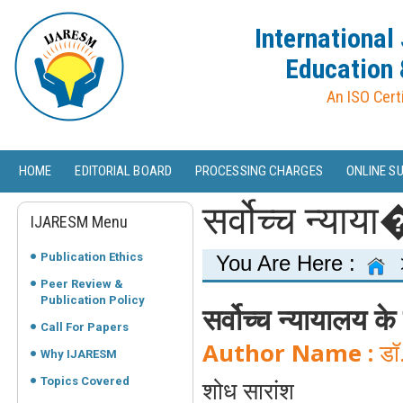
International
Education 
An ISO Cert
HOME
EDITORIAL BOARD
PROCESSING CHARGES
ONLINE S
सर्वोच्च न्याया
IJARESM Menu
Publication Ethics
You Are Here :
Peer Review &
Publication Policy
सर्वोच्च न्यायालय के
Call For Papers
Author Name :
डॉ.
Why IJARESM
Topics Covered
शोध सारांश